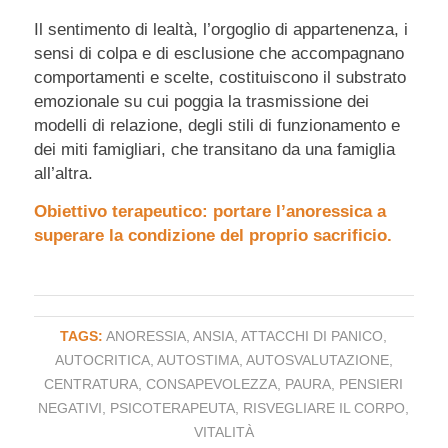
Il sentimento di lealtà, l’orgoglio di appartenenza, i
sensi di colpa e di esclusione che accompagnano
comportamenti e scelte, costituiscono il substrato
emozionale su cui poggia la trasmissione dei
modelli di relazione, degli stili di funzionamento e
dei miti famigliari, che transitano da una famiglia
all’altra.
Obiettivo terapeutico: portare l’anoressica a
superare la condizione del proprio sacrificio.
TAGS:
ANORESSIA
,
ANSIA
,
ATTACCHI DI PANICO
,
AUTOCRITICA
,
AUTOSTIMA
,
AUTOSVALUTAZIONE
,
CENTRATURA
,
CONSAPEVOLEZZA
,
PAURA
,
PENSIERI
NEGATIVI
,
PSICOTERAPEUTA
,
RISVEGLIARE IL CORPO
,
VITALITÀ