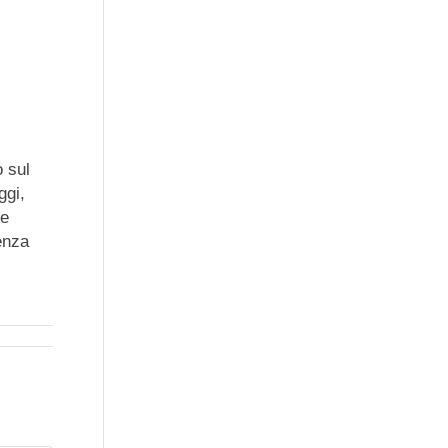
o sul
ggi,
re
enza