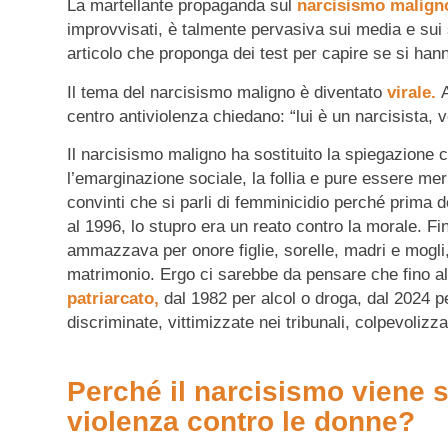
La martellante propaganda sul
narcisismo malig
improvvisati, è talmente pervasiva sui media e sui 
articolo che proponga dei test per capire se si hann
Il tema del narcisismo maligno è diventato
virale.
A
centro antiviolenza chiedano: “lui è un narcisista, v
Il narcisismo maligno ha sostituito la spiegazione 
l’emarginazione sociale, la follia e pure essere mer
convinti che si parli di femminicidio perché prima d
al 1996, lo stupro era un reato contro la morale. Fi
ammazzava per onore figlie, sorelle, madri e mogli,
matrimonio. Ergo ci sarebbe da pensare che fino a
patriarcato,
dal 1982 per alcol o droga, dal 2024 
discriminate, vittimizzate nei tribunali, colpevoli
Perché il narcisismo viene 
violenza contro le donne?