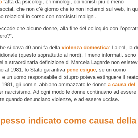
no
fatta da psicologi, criminologi, opinionisti più o meno
social, che non c’è giorno che io non inciampi sul web, in q
o relazioni in corso con narcisisti maligni.
ccade che alcune donne, alla fine del colloquio con l’operatr
ero?”.
che si dava 40 anni fa della
violenza domestica:
l’alcol, la d
idionale (questo soprattutto al nord). I meno informati, sono
ella straordinaria definizione di Marcela Lagarde non esistev
no al 1981, lo Stato garantiva
pene esigue
, se un uomo
 e un uomo responsabile di stupro poteva estinguere il reato
l 1981, gli uomini abbiano ammazzato le donne
a causa del
per narcisismo. Ad ogni modo le donne continuano ad essere
zzate quando denunciano violenze, e ad essere uccise.
spesso indicato come causa della