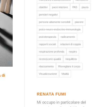
obiettivi
pace interiore
PAS
paura
pensieri negativi
persone altamente sensibili
piacere
psico-neuro-endocrino-immunologia
psicoterapeuta
radicamento
rapporti sociali
relazioni di coppia
respirazione profonda
respiro
riconoscere qualità
riequilibrio
rilassamento
Risvegliare il corpo
Visualizzazione
Vitalità
 di
RENATA FUMI
Mi occupo in particolare del