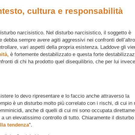
esto, cultura e responsabilità
isturbo narcisistico. Nel disturbo narcisistico, il soggetto è
e debba sempre avere agiti aggressivi nei confronti dell’altro
rollare, vari aspetti della propria esistenza. Laddove gli vi
ità,
è fortemente destabilizzato e questa forte destabilizza
ronti di chi ha prodotto quel disequilibrio, che per lui invec
istere lo devo ripresentare e lo faccio anche attraverso la
io è un disturbo molto più correlato con i rischi, di cui in 
emminicidi, anche di quelli di cui mi sono occupata direttame
 un elevatissimo controllo di tutto. Chiaramente il disturbo
ella tendenza
”.