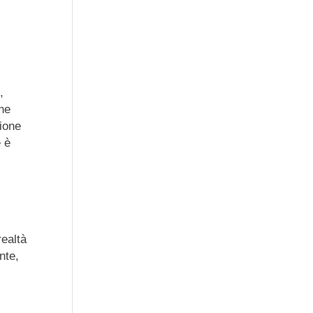
,
ene
zione
e è
realtà
nte,