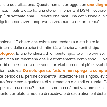
trollo e sopraffazione. Questo non si corregge con
una diagno
za. Il patriarcato ha una storia millenaria, il DSM – ovvero i
iù di settanta anni . Credere che basti una definizione clini
gnifica non aver compreso la vera natura del problema” .
ssione: “È chiaro che esiste una tendenza a attribuire la
’interno delle relazioni di intimità, a funzionamenti di tipo
ologico
. E’ una tendenza dirompente, quanto a mio avviso,
plifica un fenomeno che è estremamente complesso. E’ ver
urbi di personalità che sono correlati con rischi più elevati d
tion recidiva.
Da solo questo fattore non spiega la comple
e pericolosa, perché concentra l’attenzione sul singolo, evi
uesto fenomeno a qualcosa di sistematico e quindi culturale. 
petto a una donna? Il narcisismo non dà motivazione della
ente correlato al rischio di recidiva e di escalation è il distu