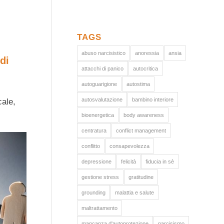
TAGS
abuso narcisistico
anoressia
ansia
di
attacchi di panico
autocritica
autoguarigione
autostima
autosvalutazione
bambino interiore
cale,
bioenergetica
body awareness
centratura
conflict management
conflitto
consapevolezza
depressione
felicità
fiducia in sè
gestione stress
gratitudine
grounding
malattia e salute
maltrattamento
mancanza d'autoprotezione
narcisismo