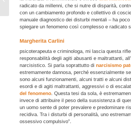
radicato da millenni, che si nutre di disparità, con
con un cambiamento profondo e collettivo di coscien
manuale diagnostico dei disturbi mentali – ha poco p
spiegare un fenomeno così complesso e radicato si
Margherita Carlini
psicoterapeuta e criminologa, mi lascia questa rifle
responsabilità degli agiti abusanti e maltrattanti, all
narcisistico. Si parla soprattutto di
narcisismo pat
estremamente dannosa, perché essenzialmente sem
sono alcuni funzionamenti, alcuni tratti e alcuni dist
esordi e di agiti maltrattanti, aggressivi o di escala
del fenomeno
. Questa tesi da sola, è estremament
invece di attribuire il peso della sussistenza di q
un uomo sente di poter prevalere e predominare ris
recidiva. Tra i disturbi di personalità, uno estremam
ossessivo compulsivo”.