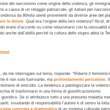
ne del narcisismo come origine della violenza, gli immigrat
no a causa di un retaggio patriarcale, gli italiani per narcisi
ondivisa da 80mila utenti provenienti da diverse aree del pi
re le donne.
Qual era l’origine della loro violenza? Alcol, d
modo erano d’accordo su come relazionarsi con la sessualità 
o anche dall’aldilà perché la cultura dello stupro abita la Te
gnosi
ì, da me interrogato sul tema, risponde: “Ridurre il femminici
iche è non solo fuorviante, ma
profondamente pericoloso.
Il
ntomeno di omicidio. La tendenza a patologizzare la violenza
chia di trasformarsi in una forma di giustificazionismo
iuridico. Se si attribuisce tutto a una presunta malattia men
nuanti, svuotando di responsabilità l’autore e di senso la lotta
zione concreta e drammatica
di un sistema culturale patri