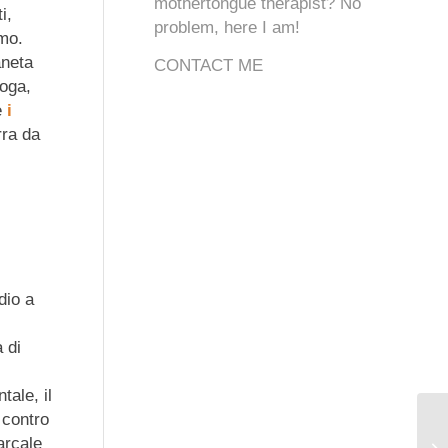
mothertongue therapist? No
i,
problem, here I am!
smo.
aneta
CONTACT ME
roga,
e
i
rra da
dio a
 di
tale, il
 contro
arcale