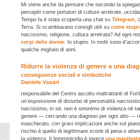
Mi viene anche da pensare che secondo la spiegazio
percepiti come portatori di culture arretrate, uccida
Tempo fa è stata scoperta una chat su
Telegram,
c
Terra. Si scambiavano consigli utili su
come stupra
narcisismo, religione, cultura arretrata? Ad ogni 
corpi delle donne:
lo stupro. In molti sono d’accord
qualche migliaio di anni.
Ridurre la violenza di genere a una dia
conseguenze sociali e simboliche
Daniele Vasari
responsabile del Centro ascolto maltrattanti di Forl
un’espressione di disturbo di personalità narcisist
narcisismo, in sé, non è sinonimo di violenza né ta
genere — cercando una diagnosi per ogni atto — ris
mascherato, con gravi implicazioni anche sul piano g
rischio è quello di legittimare sconti di pena o atte
la violenza. Il femminicidio è invece
una manifesta
Lo sciopero della fame