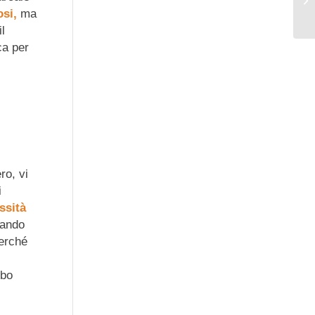
si,
ma
l
ca per
o, vi
i
ssità
tando
Perché
rbo