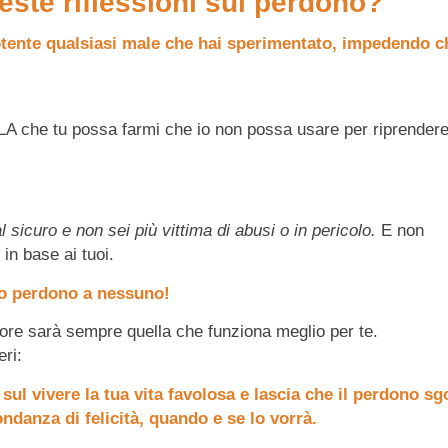
ueste riflessioni sul perdono?
ente qualsiasi male che hai sperimentato, impedendo ch
LLA che tu possa farmi che io non possa usare per riprendere
 sicuro e non sei più vittima di abusi o in pericolo.
E non
in base ai tuoi.
uo perdono a nessuno!
iore sarà sempre quella che funziona meglio per te.
eri:
sul vivere la tua vita favolosa e lascia che il perdono sg
ndanza di felicità, quando e se lo vorrà.