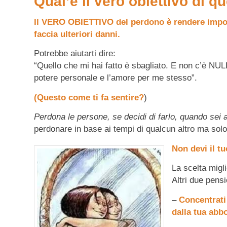
Qual’è il vero obiettivo di q
Il VERO OBIETTIVO del perdono è rendere impot
faccia ulteriori danni.
Potrebbe aiutarti dire:
“Quello che mi hai fatto è sbagliato. E non c’è NU
potere personale e l’amore per me stesso”.
(Questo come ti fa sentire?
)
Perdona le persone, se decidi di farlo, quando sei al
perdonare in base ai tempi di qualcun altro ma solo 
Non devi il t
La scelta migl
Altri due pensi
–
Concentrati 
dalla tua abbo