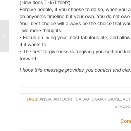
(How does THAT feel?)
Forgive people, if you choose to do so, when you a
on anyone’s timeline but your own. You do not owe
Your best choice will always be the choice that wor
Two more thoughts:
Coltivare la gratitudine
• Focus on living your most fabulous life, and allo
estrema
if it wants to.
• The best forgiveness is forgiving yourself and kn
forward.
I hope this message provides you comfort and clari
TAGS:
ANSIA
,
AUTOCRITICA
,
AUTOGUARIGIONE
,
AUT
STRESS
Cond