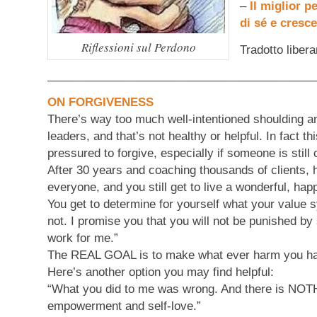
–
Il miglior p
di sé e cresc
Riflessioni sul Perdono
Tradotto liber
__________________________________________
ON FORGIVENESS
There’s way too much well-intentioned shoulding an
leaders, and that’s not healthy or helpful. In fact 
pressured to forgive, especially if someone is stil
After 30 years and coaching thousands of clients,
everyone, and you still get to live a wonderful, hap
You get to determine for yourself what your value s
not. I promise you that you will not be punished by
work for me.”
The REAL GOAL is to make what ever harm you ha
Here’s another option you may find helpful:
“What you did to me was wrong. And there is NOTH
empowerment and self-love.”