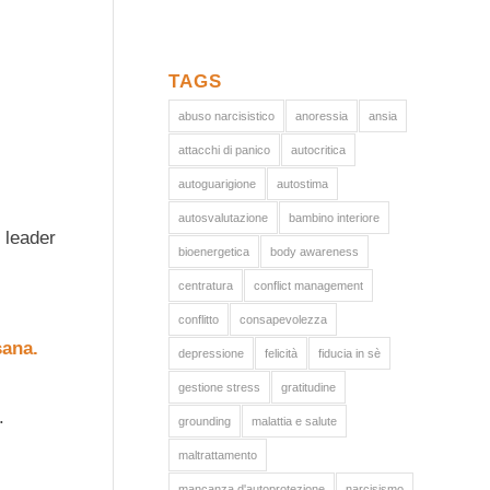
TAGS
abuso narcisistico
anoressia
ansia
attacchi di panico
autocritica
autoguarigione
autostima
autosvalutazione
bambino interiore
 leader
bioenergetica
body awareness
centratura
conflict management
conflitto
consapevolezza
sana.
depressione
felicità
fiducia in sè
gestione stress
gratitudine
.
grounding
malattia e salute
maltrattamento
mancanza d'autoprotezione
narcisismo