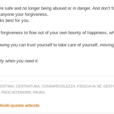
re safe and no longer being abused or in danger. And don’t f
 anyone your forgiveness.
ks best for you.
w forgiveness to flow out of your own bounty of happiness, w
owing you can trust yourself to take care of yourself, moving
ty when you need it.
OSTIMA
,
CENTRATURA
,
CONSAPEVOLEZZA
,
FIDUCIA IN SÈ
,
GEST
,
PACE INTERIORE
,
PAURA
ividi questo articolo