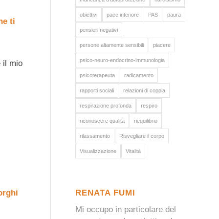
obiettivi
pace interiore
PAS
paura
e ti
pensieri negativi
persone altamente sensibili
piacere
psico-neuro-endocrino-immunologia
 il mio
psicoterapeuta
radicamento
rapporti sociali
relazioni di coppia
respirazione profonda
respiro
riconoscere qualità
riequilibrio
rilassamento
Risvegliare il corpo
Visualizzazione
Vitalità
orghi
RENATA FUMI
Mi occupo in particolare del