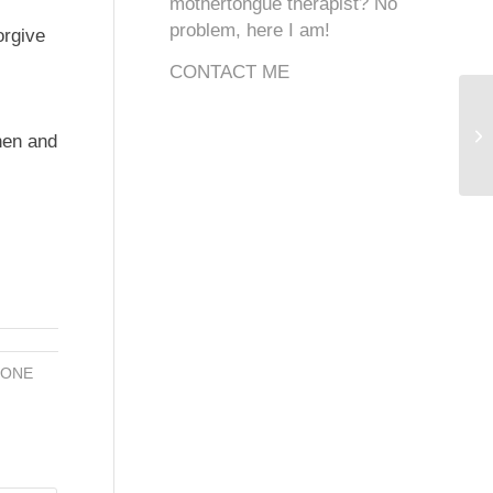
mothertongue therapist? No
problem, here I am!
orgive
CONTACT ME
hen and
IONE