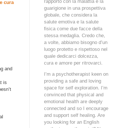
rapporto con la malattia e la
re cura
guarigione in una prospettiva
globale, che considera la
salute emotiva e la salute
fisica come due facce della
stessa medaglia. Credo che,
a volte, abbiamo bisogno d’un
luogo protetto e rispettoso nel
quale dedicarci dolcezza,
cura e amore per ritrovarci.
ng and
I’m a psychotherapist keen on
providing a safe and loving
t is
space for self exploration. I’m
oesn’t
convinced that physical and
emotional health are deeply
connected and so I encourage
and support self healing. Are
al
you looking for an English