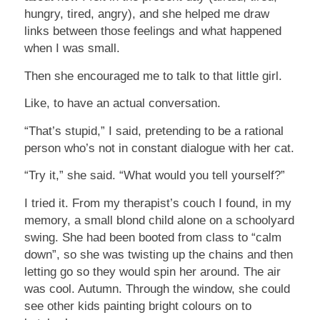
hungry, tired, angry), and she helped me draw
links between those feelings and what happened
when I was small.
Then she encouraged me to talk to that little girl.
Like, to have an actual conversation.
“That’s stupid,” I said, pretending to be a rational
person who’s not in constant dialogue with her cat.
“Try it,” she said. “What would you tell yourself?”
I tried it. From my therapist’s couch I found, in my
memory, a small blond child alone on a schoolyard
swing. She had been booted from class to “calm
down”, so she was twisting up the chains and then
letting go so they would spin her around. The air
was cool. Autumn. Through the window, she could
see other kids painting bright colours on to