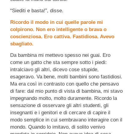
“Siediti e basta!”, disse.
Ricordo il modo in cui quelle parole mi
colpirono. Non ero intelligente o brava o
coscienziosa. Ero cattiva. Fastidiosa. Avevo
sbagliato.
Da bambina mi mettevo spesso nei guai. Ero
come un gatto che sta sempre sotto i piedi:
intralciavo gli altri, dicevo cose stupide,
esageravo. Va bene, molti bambini sono fastidiosi.
Ma era così in contrasto con quello che pensavo
di fare: dal mio punto di vista di bambina, mi stavo
impegnando molto, molto duramente. Ricordo la
sensazione di osservare gli altri studenti, gli
insegnanti e i genitori e di cercare di capire il
modo semplice in cui sembravano interagire con il
mondo. Quando lo imitavo, di solito venivo