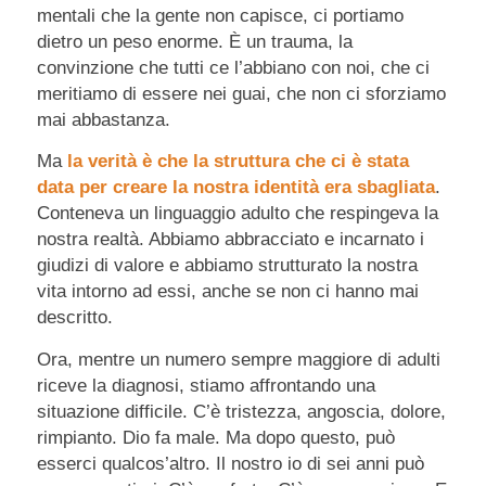
mentali che la gente non capisce, ci portiamo
dietro un peso enorme. È un trauma, la
convinzione che tutti ce l’abbiano con noi, che ci
meritiamo di essere nei guai, che non ci sforziamo
mai abbastanza.
Ma
la verità è che la struttura che ci è stata
data per creare la nostra identità era sbagliata
.
Conteneva un linguaggio adulto che respingeva la
nostra realtà. Abbiamo abbracciato e incarnato i
giudizi di valore e abbiamo strutturato la nostra
vita intorno ad essi, anche se non ci hanno mai
descritto.
Ora, mentre un numero sempre maggiore di adulti
riceve la diagnosi, stiamo affrontando una
situazione difficile. C’è tristezza, angoscia, dolore,
rimpianto. Dio fa male. Ma dopo questo, può
esserci qualcos’altro. Il nostro io di sei anni può