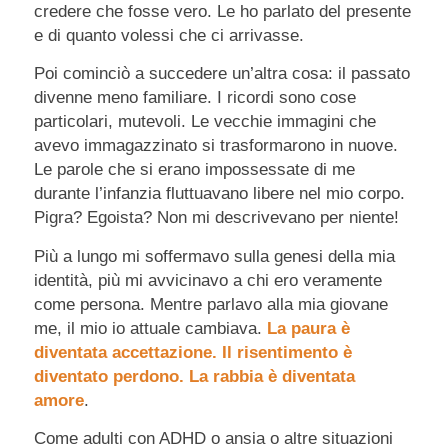
credere che fosse vero. Le ho parlato del presente
e di quanto volessi che ci arrivasse.
Poi cominciò a succedere un’altra cosa: il passato
divenne meno familiare. I ricordi sono cose
particolari, mutevoli. Le vecchie immagini che
avevo immagazzinato si trasformarono in nuove.
Le parole che si erano impossessate di me
durante l’infanzia fluttuavano libere nel mio corpo.
Pigra? Egoista? Non mi descrivevano per niente!
Più a lungo mi soffermavo sulla genesi della mia
identità, più mi avvicinavo a chi ero veramente
come persona. Mentre parlavo alla mia giovane
me, il mio io attuale cambiava.
La paura è
diventata accettazione. Il risentimento è
diventato perdono. La rabbia è diventata
amore
.
Come adulti con ADHD o ansia o altre situazioni