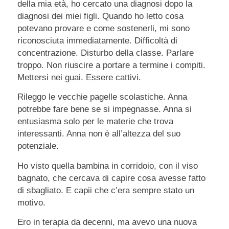
della mia età, ho cercato una diagnosi dopo la
diagnosi dei miei figli. Quando ho letto cosa
potevano provare e come sostenerli, mi sono
riconosciuta immediatamente. Difficoltà di
concentrazione. Disturbo della classe. Parlare
troppo. Non riuscire a portare a termine i compiti.
Mettersi nei guai. Essere cattivi.
Rileggo le vecchie pagelle scolastiche. Anna
potrebbe fare bene se si impegnasse. Anna si
entusiasma solo per le materie che trova
interessanti. Anna non è all’altezza del suo
potenziale.
Ho visto quella bambina in corridoio, con il viso
bagnato, che cercava di capire cosa avesse fatto
di sbagliato. E capii che c’era sempre stato un
motivo.
Ero in terapia da decenni, ma avevo una nuova