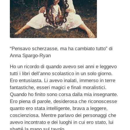
“Pensavo scherzasse, ma ha cambiato tutto” di
Anna Spargo-Ryan
Ho un ricordo di quando avevo sei anni e leggevo
tutti i libri dell’anno scolastico in un solo giorno.
Ero entusiasta. Li avevo inalati, immerso in terre
fantastiche, esseri magici e finali moralistici.
Quando ho finito sono corsa dalla mia insegnante.
Ero piena di parole, desiderosa che riconoscesse
quanto ero stata intelligente, brava a leggere,
coscienziosa. Mentre parlavo dei personaggi che
avevo incontrato e dei luoghi in cui ero stato, lui
sbatté la mano sul tavolo.