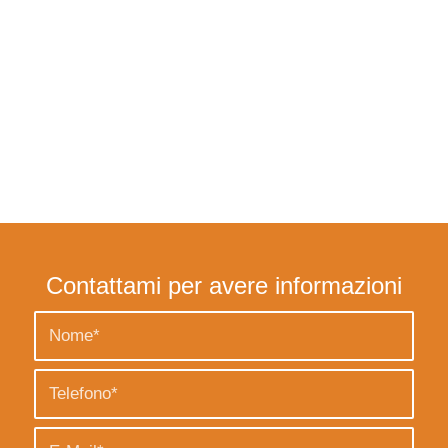
Contattami per avere informazioni