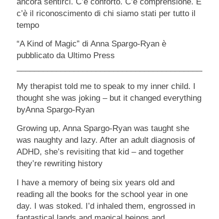
ancora sentirci. C’è conforto. C’è comprensione. E
c’è il riconoscimento di chi siamo stati per tutto il
tempo
“A Kind of Magic” di Anna Spargo-Ryan è
pubblicato da Ultimo Press
______________________________________________
My therapist told me to speak to my inner child. I
thought she was joking – but it changed everything
byAnna Spargo-Ryan
Growing up, Anna Spargo-Ryan was taught she
was naughty and lazy. After an adult diagnosis of
ADHD, she’s revisiting that kid – and together
they’re rewriting history
I have a memory of being six years old and
reading all the books for the school year in one
day. I was stoked. I’d inhaled them, engrossed in
fantastical lands and magical beings and