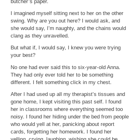
butcher’s paper.
I imagined myself sitting next to her on the other
swing. Why are you out here? I would ask, and
she would say, I’m naughty, and the chains would
clang as they unravelled.
But what if, I would say, I knew you were trying
your best?
No one had ever said this to six-year-old Anna.
They had only ever told her to be something
different. I felt something click in my chest.
After I had used up all my therapist’s tissues and
gone home, I kept visiting this past self. I found
her in classrooms where everything seemed too
noisy. I found her hiding under the bed from people
who would yell at her, panicking about report
cards, forgetting her homework. I found her
yelling, crying, laughing, wishing she could be